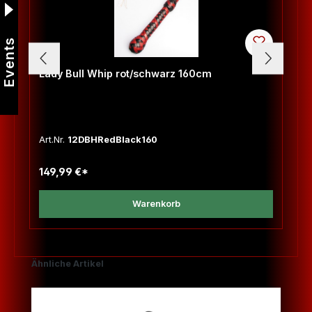
Events
Lady Bull Whip rot/schwarz 160cm
Art.Nr.
12DBHRedBlack160
149,99 €*
Warenkorb
Produktgalerie überspringen
Ähnliche Artikel