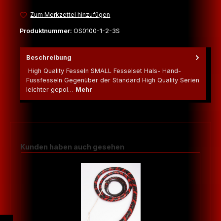
Zum Merkzettel hinzufügen
Produktnummer:
OS0100-1-2-3S
Beschreibung
High Quality Fesseln SMALL Fesselset Hals- Hand-
Fussfesseln Gegenüber der Standard High Quality Serien
leichter gepol…
Mehr
Produktgalerie überspringen
Kunden haben auch gesehen