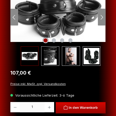
Regulärer Preis:
107,00 €
Preise inkl. MwSt. zzgl. Versandkosten
Voraussichtliche Lieferzeit: 3-6 Tage
Produkt Anzahl: Gib den gewünschten Wert ein oder benutze die Schaltfl
In den Warenkorb