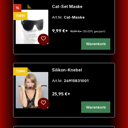
Cat-Set Maske
Rabatt
%
TIPP!
Art.Nr.
Cat-Maske
9,99 €*
19,99 €*
(50.03% gespart)
Warenkorb
Silikon-Knebel
TIPP!
Art.Nr.
24915831001
25,95 €*
Warenkorb