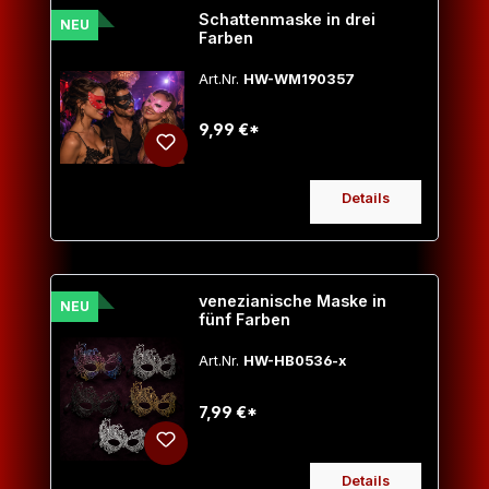
Schattenmaske in drei
NEU
Farben
Art.Nr.
HW-WM190357
9,99 €*
Details
venezianische Maske in
NEU
fünf Farben
Art.Nr.
HW-HB0536-x
7,99 €*
Details