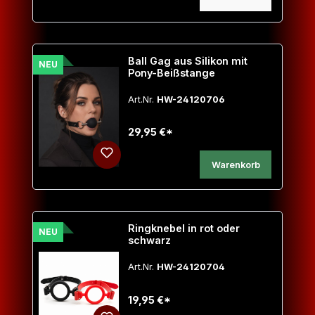
Ball Gag aus Silikon mit
NEU
Pony-Beißstange
Art.Nr.
HW-24120706
29,95 €*
Warenkorb
Ringknebel in rot oder
NEU
schwarz
Art.Nr.
HW-24120704
19,95 €*