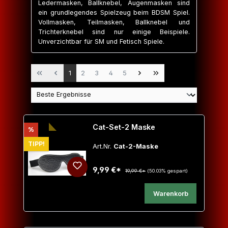
Ledermasken, Ballknebel, Augenmasken sind
ein grundlegendes Spielzeug beim BDSM Spiel.
Vollmasken, Teilmasken, Ballknebel und
Trichterknebel sind nur einige Beispiele.
Unverzichtbar für SM und Fetisch Spiele.
Seite
Seite
Seite
Seite
Seite
1
2
3
4
5
Cat-Set-2 Maske
Rabatt
%
TIPP!
Art.Nr.
Cat-2-Maske
9,99 €*
19,99 €*
(50.03% gespart)
Warenkorb