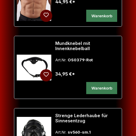
44,95 €*
Warenkorb
Mundknebel mit
Innenknebelball
Art.Nr.
OS0379-Rot
34,95 €*
Warenkorb
Strenge Lederhaube für
Sinnesentzug
Art.Nr.
sv560-sm.1