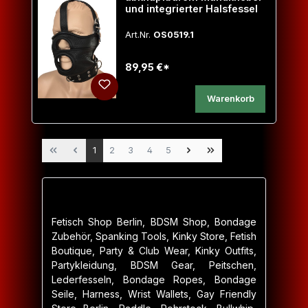
und integrierter Halsfessel
Art.Nr.
OS0519.1
89,95 €*
Warenkorb
Seite
Seite
Seite
Seite
Seite
1
2
3
4
5
Fetisch Shop Berlin, BDSM Shop, Bondage
Zubehör, Spanking Tools, Kinky Store, Fetish
Boutique, Party & Club Wear, Kinky Outfits,
Partykleidung, BDSM Gear, Peitschen,
Lederfesseln, Bondage Ropes, Bondage
Seile, Harness, Wrist Wallets, Gay Friendly