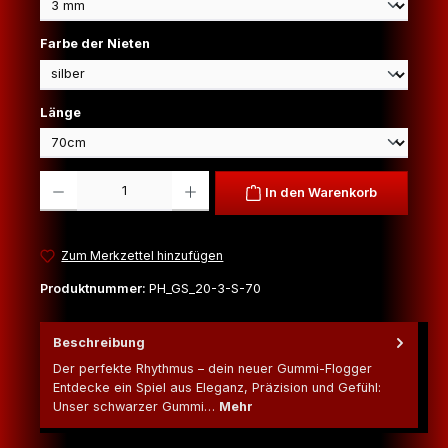
auswählen
Farbe der Nieten
auswählen
Länge
Produkt Anzahl: Gib den gewünschten Wert ein oder benutze die Schaltfl
In den Warenkorb
Zum Merkzettel hinzufügen
Produktnummer:
PH_GS_20-3-S-70
Beschreibung
Der perfekte Rhythmus – dein neuer Gummi-Flogger
Entdecke ein Spiel aus Eleganz, Präzision und Gefühl:
Unser schwarzer Gummi…
Mehr