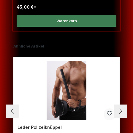
45,00 €*
Warenkorb
Produktgalerie überspringen
Ähnliche Artikel
Leder Polizeiknüppel