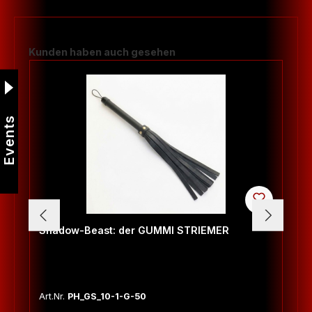
Produktgalerie überspringen
Kunden haben auch gesehen
Events
Shadow-Beast: der GUMMI STRIEMER
Art.Nr.
PH_GS_10-1-G-50