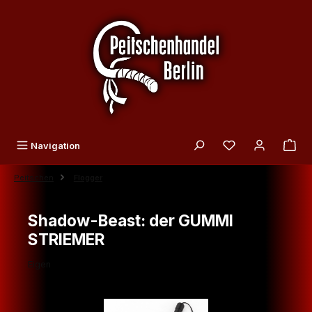
Zum Hauptinhalt springen
Du hast 0 Produk
Navigation
Peitschen
Flogger
Shadow-Beast: der GUMMI
STRIEMER
Eigen
Bildergalerie überspringen