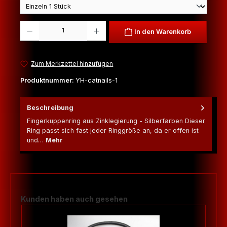
Produkt Anzahl: Gib den gewünschten Wert ein oder benutze die Schaltfl
In den Warenkorb
Zum Merkzettel hinzufügen
Produktnummer:
YH-catnails-1
Beschreibung
Fingerkuppenring aus Zinklegierung - Silberfarben Dieser
Ring passt sich fast jeder Ringgröße an, da er offen ist
und…
Mehr
Produktgalerie überspringen
Kunden haben auch gesehen