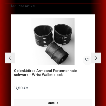
Produktgalerie überspringen
Ähnliche Artikel
Gelenkbörse Armband Portemonnaie
schwarz - Wrist Wallet black
17,50 €*
Details