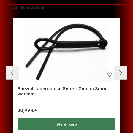
Produktgalerie überspringen
Ähnliche Artikel
Spezial Lagerdomse Serie - Gummi 8mm
vierkant
30,99 €*
Warenkorb