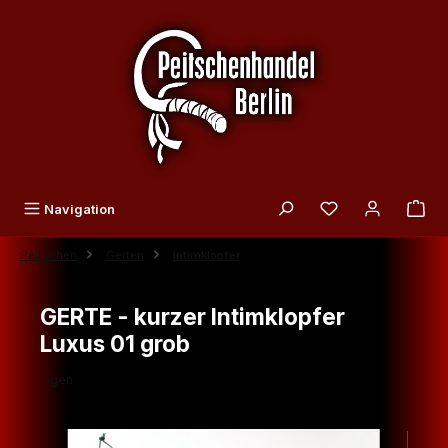
Zum Hauptinhalt springen
Du hast 0 Produk
Navigation
Peitschen
Gerten
Intimklopfer
GERTE - kurzer Intimklopfer
Luxus 01 grob
Eigen
Bildergalerie überspringen