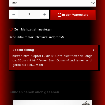
Produkt Anzahl: Gib den gewünschten Wert ein oder benutze die Schaltfl
In den Warenkorb
Zum Merkzettel hinzufügen
Produktnummer:
IntimkurzLux1grobMr
Beschreibung
Kurzer Intim-Klopfer Luxus 01 Griff leicht flexibel! Länge
ca. 35cm mit fünf feinen 3mm Gummi-Rundriemen wird
gerne als Eier…
Mehr
Produktgalerie überspringen
Kunden haben auch gesehen