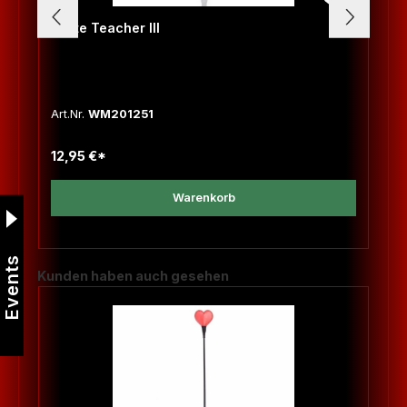
Gerte Teacher III
Art.Nr.
WM201251
12,95 €*
Warenkorb
Events
Produktgalerie überspringen
Kunden haben auch gesehen