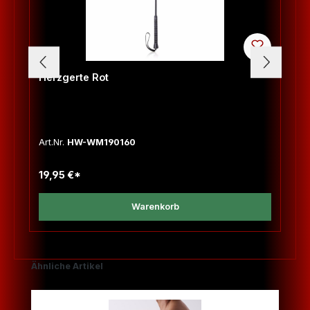
Herzgerte Rot
Art.Nr.
HW-WM190160
19,95 €*
Warenkorb
Produktgalerie überspringen
Ähnliche Artikel
T