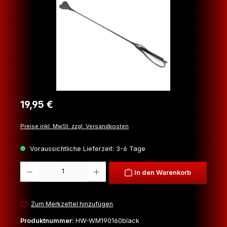
Regulärer Preis:
19,95 €
Preise inkl. MwSt. zzgl. Versandkosten
Voraussichtliche Lieferzeit: 3-6 Tage
Produkt Anzahl: Gib den gewünschten Wert ein oder benutze die Schaltfl
In den Warenkorb
Zum Merkzettel hinzufügen
Produktnummer:
HW-WM190160black