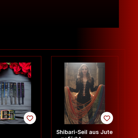
TIP
Shibari-Seil aus Jute
"