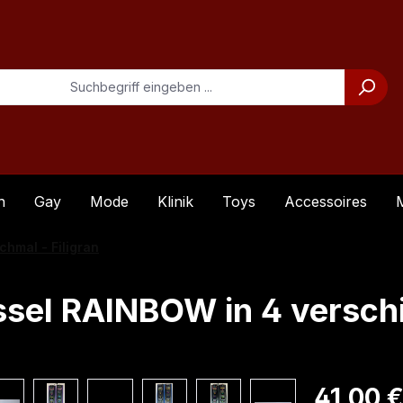
n
Gay
Mode
Klinik
Toys
Accessoires
chmal - Filigran
ssel RAINBOW in 4 versch
Regulärer Pre
41,00 