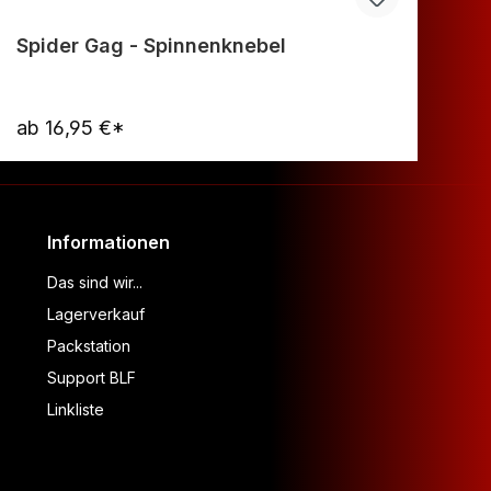
Spider Gag - Spinnenknebel
Ch
D
ab
16,95 €*
39
Warenkorb
Informationen
Das sind wir...
Lagerverkauf
Packstation
Support BLF
Linkliste