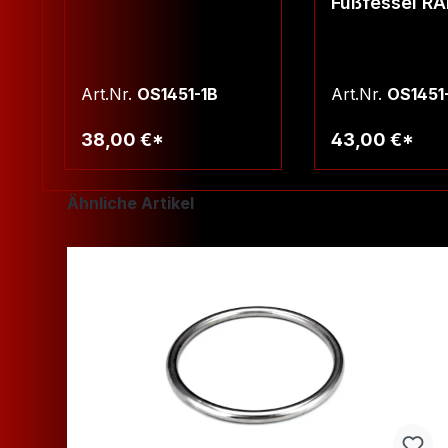
Fußfessel R
in 4 verschi
Farben !
Art.Nr.
OS1451-1B
Art.Nr.
OS1451
38,00 €*
43,00 €*
Warenkorb
Warenko
Produktgalerie überspringen
Ähnliche Artikel