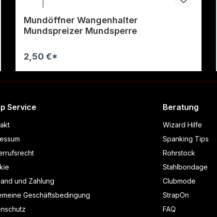
Mundöffner Wangenhalter
Mundspreizer Mundsperre
2,50 €*
Warenkorb
p Service
Beratung
akt
Wizard Hilfe
ressum
Spanking Tips
rrufsrecht
Rohrstock
kie
Stahlbondage
sand und Zahlung
Clubmode
gemeine Geschäftsbedingung
StrapOn
enschutz
FAQ