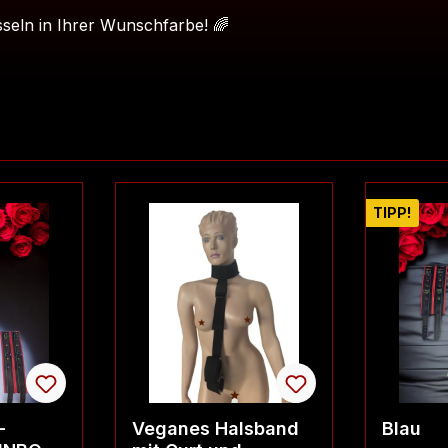
seln in Ihrer Wunschfarbe! 🌈
TIPP!
-
Veganes Halsband
Blau