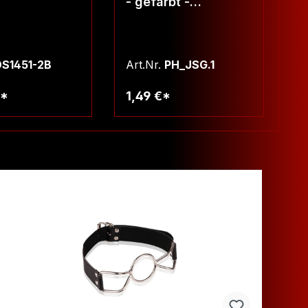
- gefärbt -
T
Durchmesser, Farbe
und Länge wählbar!
S1451-2B
Art.Nr.
PH_JSG.1
Ar
€*
1,49 €*
9
arenkorb
Warenkorb