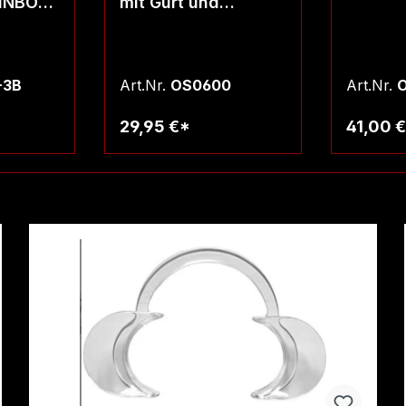
AINBOW
mit Gurt und
edenen
Handfessel
-3B
Art.Nr.
OS0600
Art.Nr.
O
29,95 €*
41,00 
rb
Warenkorb
W