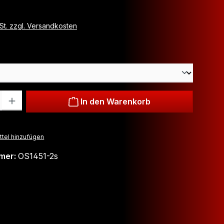
wSt. zzgl. Versandkosten
hlen
: Gib den gewünschten Wert ein oder benutze die Schaltflächen um
In den Warenkorb
tel hinzufügen
mer:
OS1451-2s