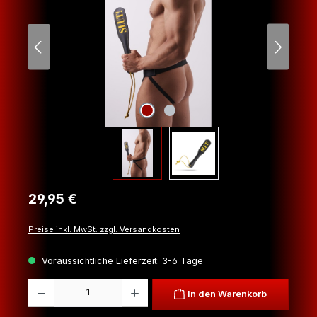
Regulärer Preis:
29,95 €
Preise inkl. MwSt. zzgl. Versandkosten
Voraussichtliche Lieferzeit: 3-6 Tage
Produkt Anzahl: Gib den gewünschten Wert ein oder benutze die Schaltfl
In den Warenkorb