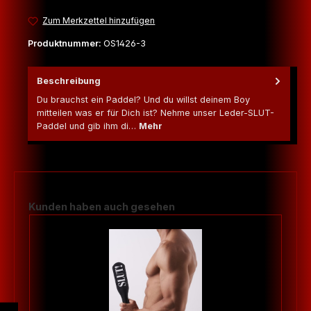
Zum Merkzettel hinzufügen
Produktnummer:
OS1426-3
Beschreibung
Du brauchst ein Paddel? Und du willst deinem Boy
mitteilen was er für Dich ist? Nehme unser Leder-SLUT-
Paddel und gib ihm di…
Mehr
Produktgalerie überspringen
Kunden haben auch gesehen