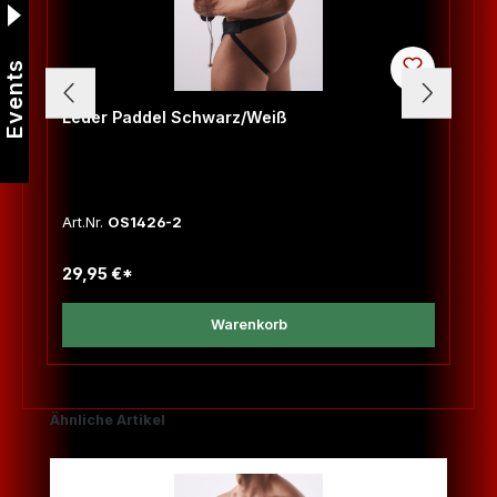
Events
Leder Paddel Schwarz/Weiß
Art.Nr.
OS1426-2
29,95 €*
Warenkorb
Produktgalerie überspringen
Ähnliche Artikel