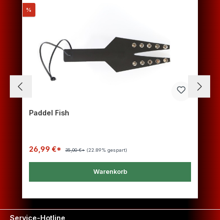
Rabatt
%
Paddel Fish
26,99 €*
35,00 €*
(22.89% gespart)
Warenkorb
Service-Hotline