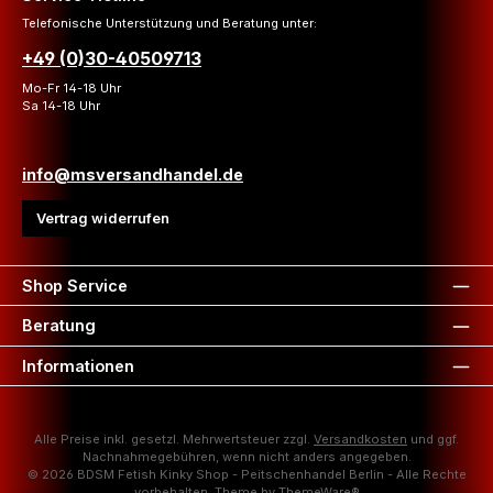
Telefonische Unterstützung und Beratung unter:
+49 (0)30-40509713
Mo-Fr 14-18 Uhr
Sa 14-18 Uhr
info@msversandhandel.de
Vertrag widerrufen
Shop Service
Beratung
Informationen
Alle Preise inkl. gesetzl. Mehrwertsteuer zzgl.
Versandkosten
und ggf.
Nachnahmegebühren, wenn nicht anders angegeben.
© 2026 BDSM Fetish Kinky Shop - Peitschenhandel Berlin - Alle Rechte
vorbehalten. Theme by
ThemeWare®