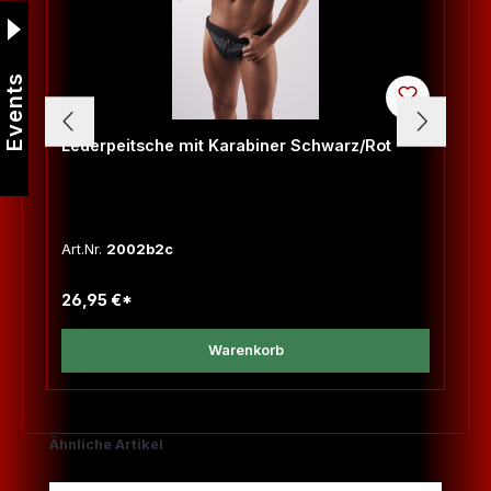
Events
Lederpeitsche mit Karabiner Schwarz/Rot
Art.Nr.
2002b2c
26,95 €*
Warenkorb
Produktgalerie überspringen
Ähnliche Artikel