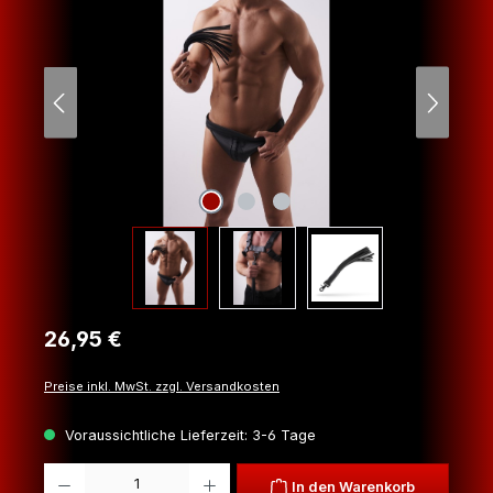
Regulärer Preis:
26,95 €
Preise inkl. MwSt. zzgl. Versandkosten
Voraussichtliche Lieferzeit: 3-6 Tage
Produkt Anzahl: Gib den gewünschten Wert ein oder benutze die Schaltfl
In den Warenkorb