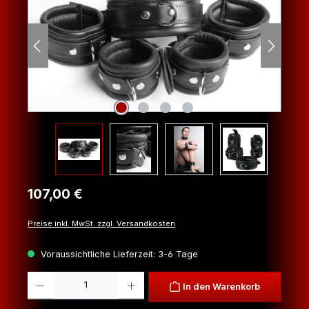
Regulärer Preis:
107,00 €
Preise inkl. MwSt. zzgl. Versandkosten
Voraussichtliche Lieferzeit: 3-6 Tage
Produkt Anzahl: Gib den gewünschten Wert ein oder benutze die Schaltfl
In den Warenkorb