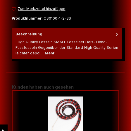
Zum Merkzettel hinzufügen
Produktnummer:
OS0100-1-2-3S
Beschreibung
High Quality Fesseln SMALL Fesselset Hals- Hand-
Fussfesseln Gegenüber der Standard High Quality Serien
leichter gepol…
Mehr
Produktgalerie überspringen
Kunden haben auch gesehen