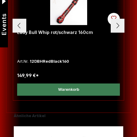
Events
Lady Bull Whip rot/schwarz 160cm
Art.Nr.
12DBHRedBlack160
149,99 €*
Warenkorb
Produktgalerie überspringen
Ähnliche Artikel