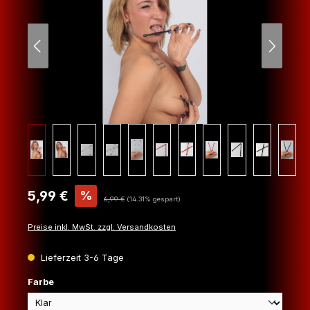
Verkaufspreis:
5,99 €
%
Regulärer Preis:
6,99 €
(14.31% gespart)
Preise inkl. MwSt. zzgl. Versandkosten
Lieferzeit 3-6 Tage
auswählen
Farbe