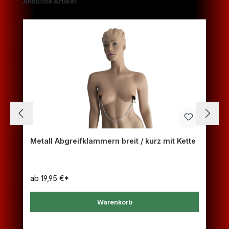
Produktgalerie überspringen
Ähnliche Artikel
Metall Abgreifklammern breit / kurz mit Kette
ab
19,95 €*
Warenkorb