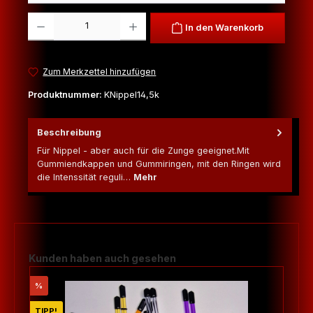
Produkt Anzahl: Gib den gewünschten Wert ein oder benutze die Schaltfl
In den Warenkorb
Zum Merkzettel hinzufügen
Produktnummer:
KNippel14,5k
Beschreibung
Für Nippel - aber auch für die Zunge geeignet.Mit
Gummiendkappen und Gummiringen, mit den Ringen wird
die Intenssität reguli…
Mehr
Produktgalerie überspringen
Kunden haben auch gesehen
Rabatt
%
TIPP!