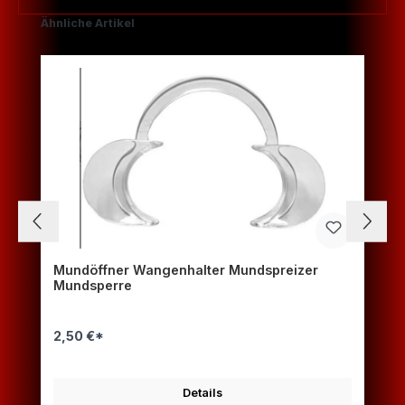
Produktgalerie überspringen
Ähnliche Artikel
Mundöffner Wangenhalter Mundspreizer
Mundsperre
2,50 €*
Details