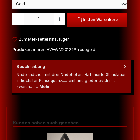
Produkt Anzahl: Gib den gewünschten Wert ein oder benutze die Schaltfl
In den Warenkorb
Zum Merkzettel hinzufügen
Produktnummer:
HW-WM201269-rosegold
Beschreibung
Nadelrädchen mit drei Nadelrollen. Raffinierte Stimulation
in höchster Konsequenz.......einhändig oder auch mit
zweien.....…
Mehr
Produktgalerie überspringen
Kunden haben auch gesehen