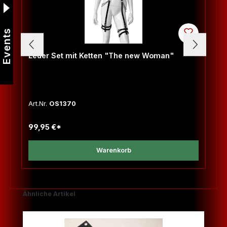
Events
Leder Set mit Ketten "The new Woman"
Art.Nr.
OS1370
99,95 €*
Warenkorb
Produktgalerie überspringen
Ähnliche Artikel