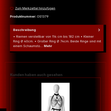
Zum Merkzettel hinzufügen
Produktnummer:
OS1379
Beschreibung
• Riemen verstellbar von 114 cm bis 182 cm • Kleiner
Ring Ø 40cm. • Großer Ring Ø 74cm. Beide Ringe sind mit
einem Schaumsto…
Mehr
Produktgalerie überspringen
Kunden haben auch gesehen