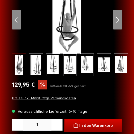
Verkaufspreis:
129,95 €
%
Regulärer Preis:
159,95 €
(18.76% gespart)
Preise inkl. MwSt. zzgl. Versandkosten
Voraussichtliche Lieferzeit: 6-10 Tage
Produkt Anzahl: Gib den gewünschten Wert ein oder benutze die Schaltfl
In den Warenkorb