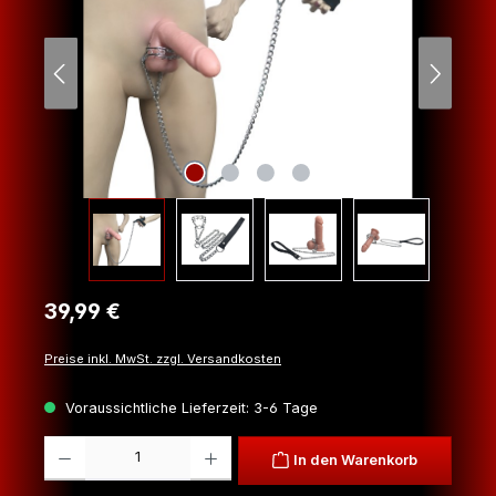
Regulärer Preis:
39,99 €
Preise inkl. MwSt. zzgl. Versandkosten
Voraussichtliche Lieferzeit: 3-6 Tage
Produkt Anzahl: Gib den gewünschten Wert ein oder benutze die Schaltfl
In den Warenkorb