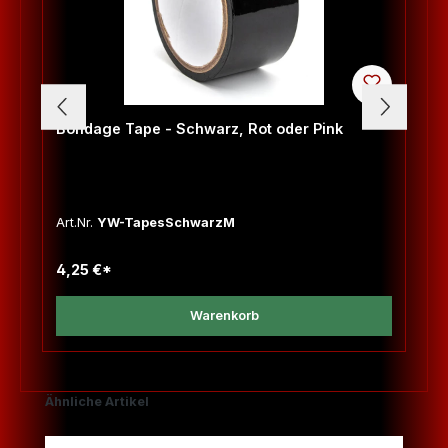
Bondage Tape - Schwarz, Rot oder Pink
Art.Nr.
YW-TapesSchwarzM
4,25 €*
Warenkorb
Produktgalerie überspringen
Ähnliche Artikel