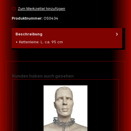
Zum Merkzettel hinzufügen
Produktnummer:
OS0434
Beschreibung
• Kettenleine: L. ca. 95 cm
Produktgalerie überspringen
Kunden haben auch gesehen