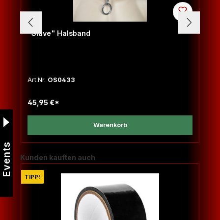
"Slave" Halsband
Art.Nr.
OS0433
45,95 €*
Warenkorb
Events
Produktgalerie überspringen
Kunden kauften auch
TIPP!