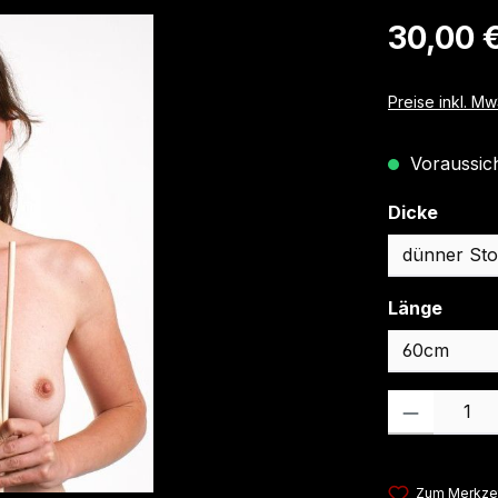
Regulärer Pre
30,00 
Preise inkl. M
Voraussicht
auswä
Dicke
auswä
Länge
Produkt Anzahl
Zum Merkzet