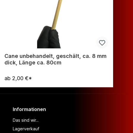
Cane unbehandelt, geschält, ca. 8 mm
Ca
dick, Länge ca. 80cm
di
ab
2,00 €*
a
Warenkorb
Informationen
Das sind wir...
Lagerverkauf