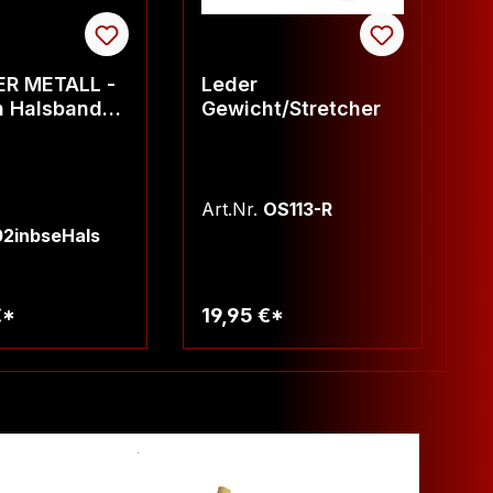
R METALL -
Leder
V
n Halsband
Gewicht/Stretcher
2
zwei Oesen
R
g
1
Art.Nr.
OS113-R
Ar
2inbseHals
1
€*
19,95 €*
a
arenkorb
Warenkorb