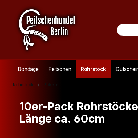
m Hauptinhalt springen
Zur Suche springen
Zur Hauptnavigation springen
Bondage
Peitschen
Rohrstock
Gutschei
Rohrstock
Pakete
10er-Pack Rohrstöcke
Länge ca. 60cm