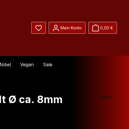
Du hast 0 Produkte auf dem Merkzettel
Mein Konto
0,00 €
öbel
Vegan
Sale
lt Ø ca. 8mm
Eigen