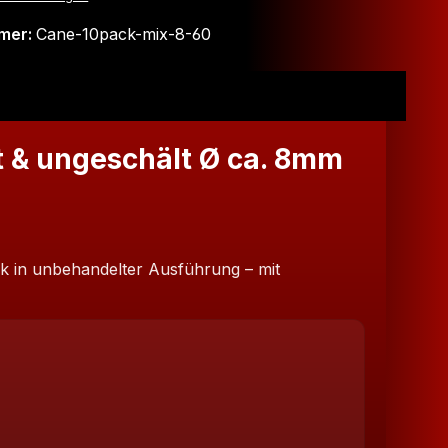
mer:
Cane-10pack-mix-8-60
t & ungeschält Ø ca. 8mm
ock in unbehandelter Ausführung – mit