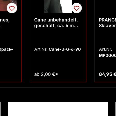
nes,
Cane unbehandelt,
PRANGE
geschält, ca. 6 mm
Sklave
ge ca.
dick, Länge ca.
blank 
90cm
0pack-
Art.Nr.
Cane-U-G-6-90
Art.Nr.
MP0000
ab
2,00 €*
84,95 
rb
Warenkorb
W