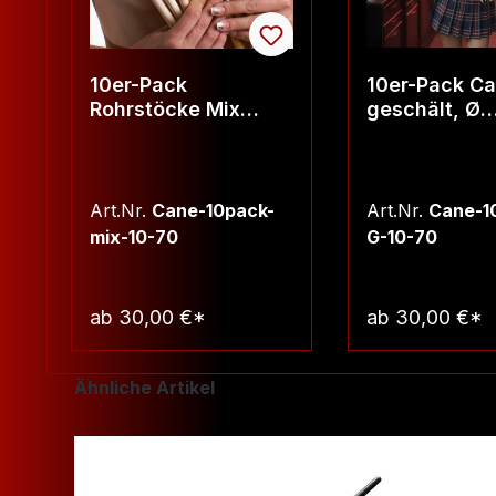
10er-Pack
10er-Pack Ca
Rohrstöcke Mix
geschält, Ø
geschält &
ca.10mm, Län
ungeschält Ø ca.
70cm
10mm Länge ca.
70cm
Art.Nr.
Cane-10pack-
Art.Nr.
Cane-1
mix-10-70
G-10-70
ab
30,00 €*
ab
30,00 €*
Warenkorb
Warenko
Produktgalerie überspringen
Ähnliche Artikel