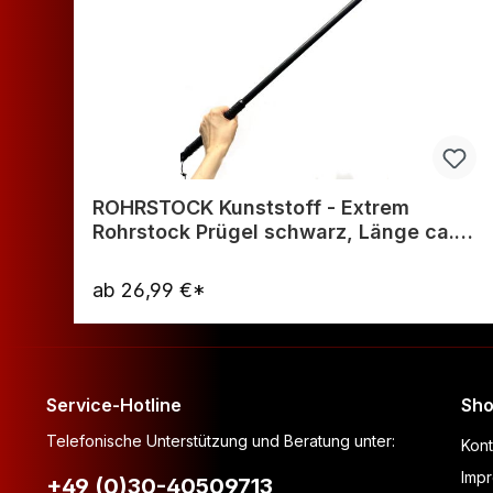
ROHRSTOCK Kunststoff - Extrem
Rohrstock Prügel schwarz, Länge ca.
65cm
ab
26,99 €*
Warenkorb
Service-Hotline
Sho
Telefonische Unterstützung und Beratung unter:
Kont
Imp
+49 (0)30-40509713