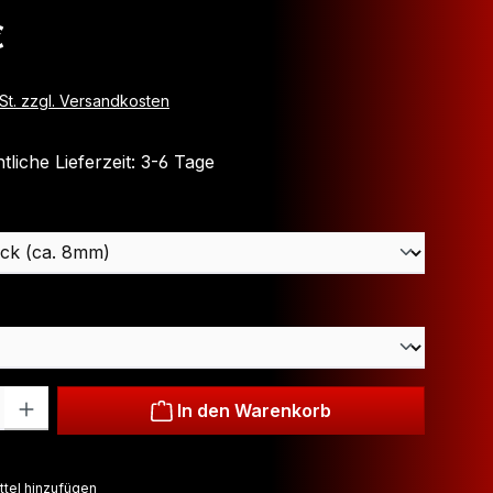
is:
€
wSt. zzgl. Versandkosten
liche Lieferzeit: 3-6 Tage
hlen
hlen
: Gib den gewünschten Wert ein oder benutze die Schaltflächen um
In den Warenkorb
tel hinzufügen