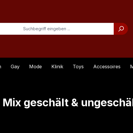
n
Gay
Mode
Klinik
Toys
Accessoires
M
 Mix geschält & ungeschä