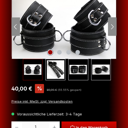
Verkaufspreis:
40,00 €
%
Regulärer Preis:
89,99 €
(55.55% gespart)
Preise inkl. MwSt. zzgl. Versandkosten
Voraussichtliche Lieferzeit: 3-4 Tage
Produkt Anzahl: Gib den gewünschten Wert ein oder benutze die Schaltfl
In den Warenkorb