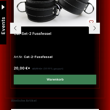
Events
Cat-Set-2 Fussfessel
Art.Nr.
Cat-2-Fussfessel
20,00 €*
49,99 €*
(59.99% gespart)
Warenkorb
Produktgalerie überspringen
Ähnliche Artikel