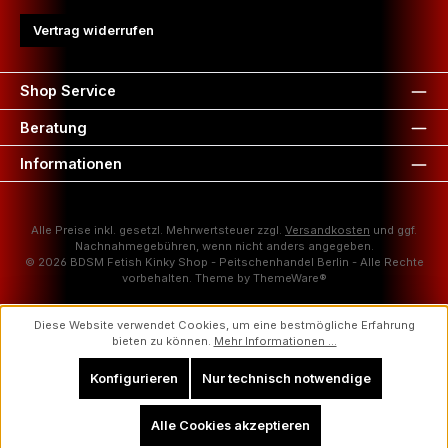
Vertrag widerrufen
Shop Service
Beratung
Informationen
Alle Preise inkl. gesetzl. Mehrwertsteuer zzgl.
Versandkosten
und ggf.
Nachnahmegebühren, wenn nicht anders angegeben.
© 2026 BDSM Fetish Kinky Shop - Peitschenhandel Berlin - Alle Rechte
vorbehalten. Theme by
ThemeWare®
Diese Website verwendet Cookies, um eine bestmögliche Erfahrung
bieten zu können.
Mehr Informationen ...
Konfigurieren
Nur technisch notwendige
Alle Cookies akzeptieren