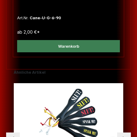
Art.Nr.
Cane-U-G-6-90
ab
2,00 €*
Warenkorb
Produktgalerie überspringen
Ähnliche Artikel