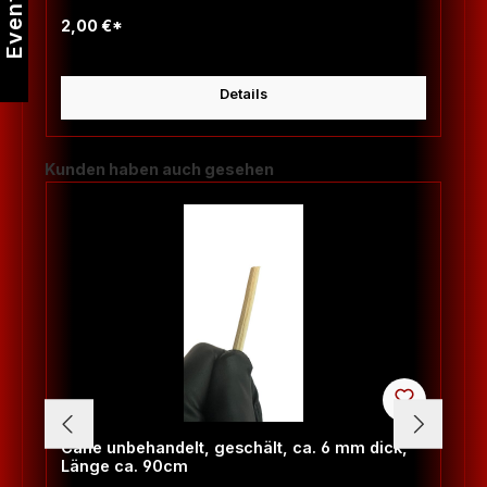
Events
2,00 €*
Details
Produktgalerie überspringen
Kunden haben auch gesehen
Cane unbehandelt, geschält, ca. 6 mm dick,
Länge ca. 90cm