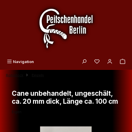
Zum Hauptinhalt springen
Du hast 0 Produk
Navigation
Rohrstock
Einzeln
Cane unbehandelt, ungeschält,
ca. 20 mm dick, Länge ca. 100 cm
Eigen
Bildergalerie überspringen