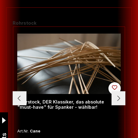
Produktgalerie überspringen
Rohrstock
Rohrstock, DER Klassiker, das absolute
"must-have" für Spanker - wählbar!
Art.Nr.
Cane