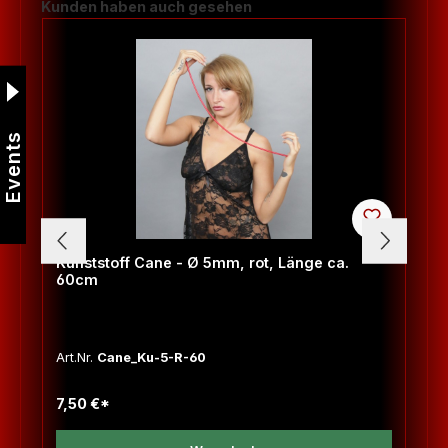
Produktgalerie überspringen
Kunden haben auch gesehen
Events
Kunststoff Cane - Ø 5mm, rot, Länge ca.
60cm
Art.Nr.
Cane_Ku-5-R-60
7,50 €*