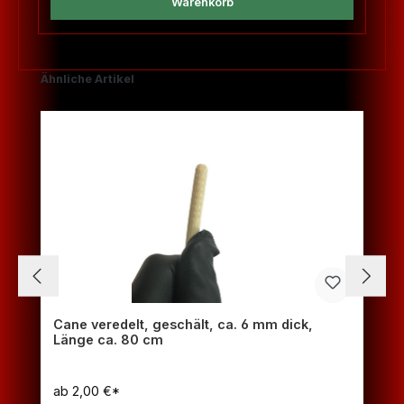
Warenkorb
Produktgalerie überspringen
Ähnliche Artikel
Cane veredelt, geschält, ca. 6 mm dick,
Länge ca. 80 cm
ab
2,00 €*