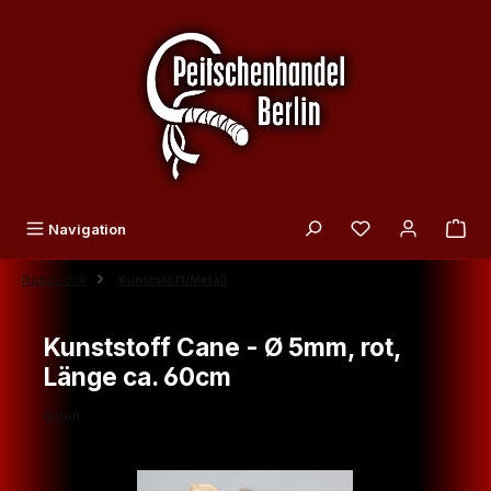
Zum Hauptinhalt springen
Du hast 0 Produk
Navigation
Rohrstock
Kunststoff/Metall
Kunststoff Cane - Ø 5mm, rot,
Länge ca. 60cm
Eigen
Bildergalerie überspringen