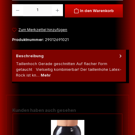
Produkt Anzahl: Gib den gewünschten Wert ein oder benutze die Schaltfl
In den Warenkorb
Zum Merkzettel hinzufügen
Produktnummer:
29012691021
Beschreibung
Taillenhoch Gerade geschnitten Auf flacher Form
getaucht Vielseitig kombinierbar! Der taillenhohe Latex-
Rock ist kn…
Mehr
Produktgalerie überspringen
Kunden haben auch gesehen