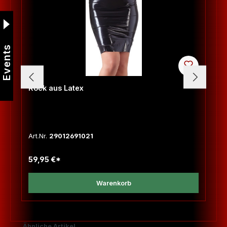
Events
Rock aus Latex
Art.Nr.
29012691021
59,95 €*
Warenkorb
Produktgalerie überspringen
Ähnliche Artikel